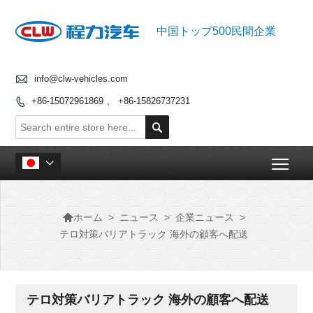
中国トップ500民間企業

info@clw-vehicles.com
+86-15072961869 、 +86-15826737231


Togg


>
ニュース
>
企業ニュース
>
ホーム
テロ対策バリアトラック 海外の顧客へ配送
テロ対策バリアトラック 海外の顧客へ配送