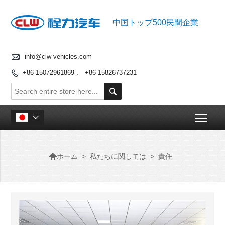
中国トップ500民間企業

info@clw-vehicles.com
+86-15072961869 、 +86-15826737231


Togg


>
私たちに関しては
>
責任
ホーム